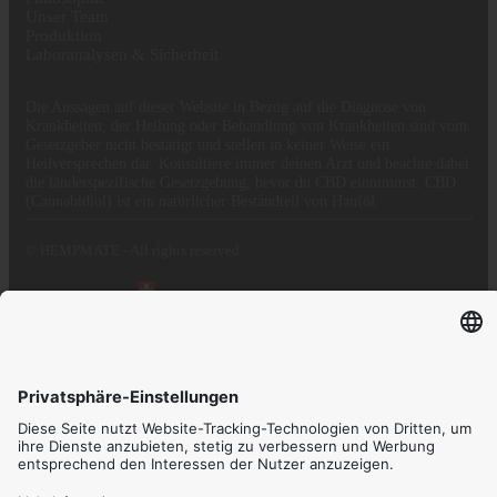
Unser Team
Produktion
Laboranalysen & Sicherheit
Die Aussagen auf dieser Website in Bezug auf die Diagnose von
Krankheiten, der Heilung oder Behandlung von Krankheiten sind vom
Gesetzgeber nicht bestätigt und stellen in keiner Weise ein
Heilversprechen dar. Konsultiere immer deinen Arzt und beachte dabei
die länderspezifische Gesetzgebung, bevor du CBD einnimmst. CBD
(Cannabidiol) ist ein natürlicher Bestandteil von Hanföl.
© HEMPMATE - All rights reserved.
Proudly hosted in
Also found on:
Dein Warenkorb.
Gesamtbetrag
0,00
inkl. MwSt.
Zur Kasse
Zum Warenkorb