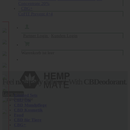
Concentrate 20%
CBG+
CoFIT Prevent 4+4
Partner Login
Kunden Login
Warenkorb ist leer
Feel
naturally
different. With
CBDeodorant
.
Learn more
Limited Sets
CBD Öle
Now
ready
to
travel
.
CBDermal Bodyfood
CBD Mundpflege
CBD Kosmetik
100 ml.
Food
CBD für Tiere
CBG+
Learn more