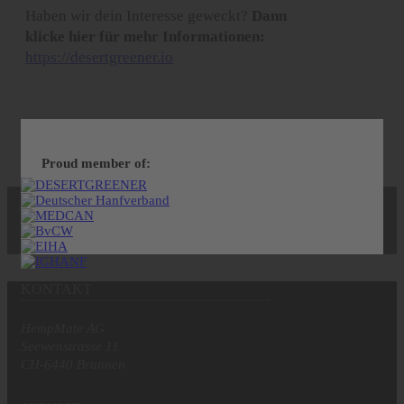
Haben wir dein Interesse geweckt?
Dann
klicke hier für mehr Informationen:
https://desertgreener.io
Proud member of:
KONTAKT
HempMate AG
Seewenstrasse 11
CH-6440 Brunnen