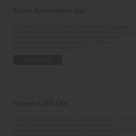
Unser Kennenlern-Set.
Das perfekte Set für einen Einstieg in die Welt von HempMate
und CBD. Lerne zwei unserer beliebtesten Produkte kennen und
informiere dich dazu ausführlich über den Status Quo im
Bereich CBD. Das Buch ist auf Englisch und Deutsch
verfügbar. Jetzt zum Vorteilspreis.
Mehr erfahren
Unsere CBD Öle.
Höchste Kultivierungsstandards, natürlich angebautes Cannabis
und CO-2 Liquid Extraktion fügen sich zusammen zu
hundertprozentig naturbelassenen Hanfextrakten, die durch das
gesamte Cannabinoid-Spektrum und den sogenannten