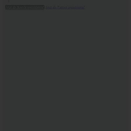
Jetzt als Kunde registrieren!
Jetzt als Partner registrieren!
CBGa
- the
mother
of all
cannabinoids
.
Learn more
Rich
food for smooth
skin
.
CBDermal
Bodyfood
.
Learn more
Move freely
and
lightly
. With
Joint Relief
Agility+
Learn more
Trust HEMPMATE.