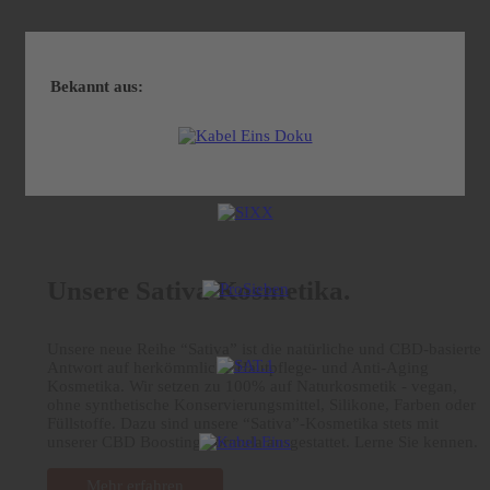
Bekannt aus:
Unsere Sativa Kosmetika.
Unsere neue Reihe “Sativa” ist die natürliche und CBD-basierte
Antwort auf herkömmliche Hautpflege- und Anti-Aging
Kosmetika. Wir setzen zu 100% auf Naturkosmetik - vegan,
ohne synthetische Konservierungsmittel, Silikone, Farben oder
Füllstoffe. Dazu sind unsere “Sativa”-Kosmetika stets mit
unserer CBD Boosting Formula ausgestattet. Lerne Sie kennen.
Mehr erfahren