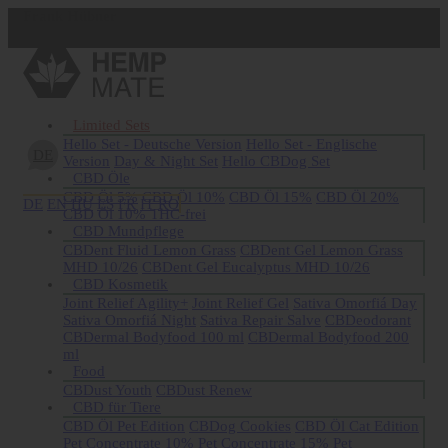
Frank Hübner
Jetzt registrieren
Limited Sets
Hello Set - Deutsche Version
Hello Set - Englische
DE
Version
Day & Night Set
Hello CBDog Set
CBD Öle
CBD Öl 5%
CBD Öl 10%
CBD Öl 15%
CBD Öl 20%
DE
EN
HU
ES
FR
IT
RO
CBD Öl 10% THC-frei
CBD Mundpflege
CBDent Fluid Lemon Grass
CBDent Gel Lemon Grass
MHD 10/26
CBDent Gel Eucalyptus MHD 10/26
CBD Kosmetik
Joint Relief Agility+
Joint Relief Gel
Sativa Omorfiá Day
Sativa Omorfiá Night
Sativa Repair Salve
CBDeodorant
CBDermal Bodyfood 100 ml
CBDermal Bodyfood 200
ml
Food
CBDust Youth
CBDust Renew
CBD für Tiere
CBD Öl Pet Edition
CBDog Cookies
CBD Öl Cat Edition
Pet Concentrate 10%
Pet Concentrate 15%
Pet