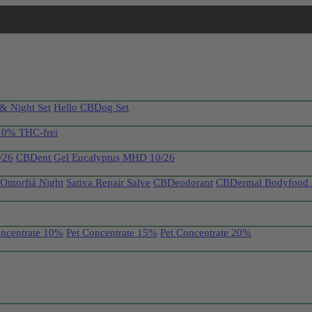
& Night Set
Hello CBDog Set
10% THC-frei
/26
CBDent Gel Eucalyptus MHD 10/26
 Omorfiá Night
Sativa Repair Salve
CBDeodorant
CBDermal Bodyfood 
oncentrate 10%
Pet Concentrate 15%
Pet Concentrate 20%