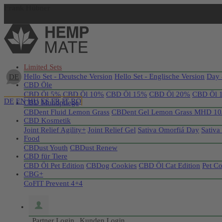
Frank Hübner
Jetzt registrieren
Limited Sets
Hello Set - Deutsche Version
Hello Set - Englische Version
Day 
DE
CBD Öle
CBD Öl 5%
CBD Öl 10%
CBD Öl 15%
CBD Öl 20%
CBD Öl 
DE
EN
HU
ES
FR
IT
RO
CBD Mundpflege
CBDent Fluid Lemon Grass
CBDent Gel Lemon Grass MHD 10
CBD Kosmetik
Joint Relief Agility+
Joint Relief Gel
Sativa Omorfiá Day
Sativa
Food
CBDust Youth
CBDust Renew
CBD für Tiere
CBD Öl Pet Edition
CBDog Cookies
CBD Öl Cat Edition
Pet C
CBG+
CoFIT Prevent 4+4
Partner Login
Kunden Login