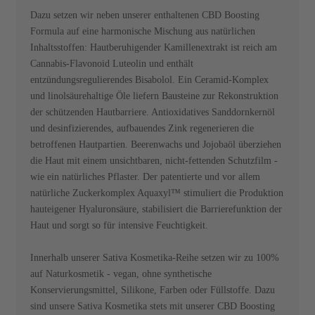
Dazu setzen wir neben unserer enthaltenen CBD Boosting
Formula auf eine harmonische Mischung aus natürlichen
Inhaltsstoffen: Hautberuhigender Kamillenextrakt ist reich am
Cannabis-Flavonoid Luteolin und enthält
entzündungsregulierendes Bisabolol. Ein Ceramid-Komplex
und linolsäurehaltige Öle liefern Bausteine zur Rekonstruktion
der schützenden Hautbarriere. Antioxidatives Sanddornkernöl
und desinfizierendes, aufbauendes Zink regenerieren die
betroffenen Hautpartien. Beerenwachs und Jojobaöl überziehen
die Haut mit einem unsichtbaren, nicht-fettenden Schutzfilm -
wie ein natürliches Pflaster. Der patentierte und vor allem
natürliche Zuckerkomplex Aquaxyl™ stimuliert die Produktion
hauteigener Hyaluronsäure, stabilisiert die Barrierefunktion der
Haut und sorgt so für intensive Feuchtigkeit.
Innerhalb unserer Sativa Kosmetika-Reihe setzen wir zu 100%
auf Naturkosmetik - vegan, ohne synthetische
Konservierungsmittel, Silikone, Farben oder Füllstoffe. Dazu
sind unsere Sativa Kosmetika stets mit unserer CBD Boosting