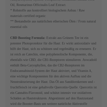
Oil, Rosmarinus Officinalis Leaf Extract.
* Rohstoffe aus kontrolliert biologischem Anbau / Raw
materials certified organic
** Bestandteile aus natürlichen etherischen Ölen / From natural
essential oils
CBD Boosting Formula:
Extrakt aus Grünem Tee ist ein
potenter Photoprotektor für die Haut: Er wirkt antioxidativ und
hilft der Haut, sich zu schützen und regelmäßig zu erneuern. Er
ist reich an Catechin, eine polyphenolische Komponente, die,
ebenfalls wie CBD, die CB1-Rezeptoren stimulieren. Avocadoöl
enthält Beta-Caryophyllen, das die CB2-Rezeptoren im
Endocannabinoid-System der Haut aktiviert, und Vitamin A,
eine wichtige Komponenten für den aktiven Aufbau und die
Neustrukturierung der Haut. Das Öl aus Sanddornkernen und -
fruchtfleisch ist eine gehaltvolle Quercetin-Quelle. Quercetin ist
ein Cannabis-Flavonoid, und schützt intensiv vor oxidativen
Schäden an Hautstrukturen. Abgestimmt auf den Hautzustand
wird die Booster-Basis um weitere natürliche Aktivstoffe