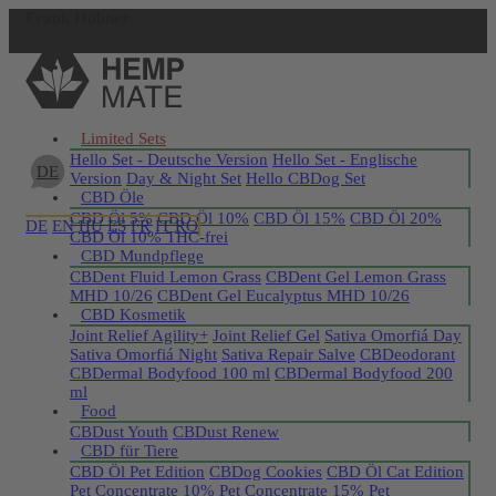
Frank Hübner
Jetzt registrieren
Limited Sets
Hello Set - Deutsche Version
Hello Set - Englische
DE
Version
Day & Night Set
Hello CBDog Set
CBD Öle
CBD Öl 5%
CBD Öl 10%
CBD Öl 15%
CBD Öl 20%
DE
EN
HU
ES
FR
IT
RO
CBD Öl 10% THC-frei
CBD Mundpflege
CBDent Fluid Lemon Grass
CBDent Gel Lemon Grass
MHD 10/26
CBDent Gel Eucalyptus MHD 10/26
CBD Kosmetik
Joint Relief Agility+
Joint Relief Gel
Sativa Omorfiá Day
Sativa Omorfiá Night
Sativa Repair Salve
CBDeodorant
CBDermal Bodyfood 100 ml
CBDermal Bodyfood 200
ml
Food
CBDust Youth
CBDust Renew
CBD für Tiere
CBD Öl Pet Edition
CBDog Cookies
CBD Öl Cat Edition
Pet Concentrate 10%
Pet Concentrate 15%
Pet