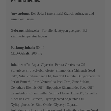
Produktdetails.
Anwendung:
Bei Bedarf (mehrmals) täglich auftragen und
einwirken lassen.
Gebrauchshinweise:
Für alle Hauttypen geeignet. Bei
Zimmertemperatur lagern.
Packungsinhalt:
50 ml
CBD-Gehalt:
200 mg
Inhaltsstoffe:
Aqua, Glycerin, Persea Gratissima Oil,
Polyglyceryl-3 Polyricinoleate, Simmondsia Chinensis Seed
Oil*, Vitis Vinifera Seed Oil, Isoamyl Laurate, Butyrospermum
Parkii Butter*, Rhus Verniciflua Peel Cera, Zinc Sulfate,
Oenothera Biennis Oil*, Hippophae Rhamnoides Seed Oil*,
Cannabidiol, Chamomilla Recutita Flower Extract*, Camellia
Sinensis Leaf Extract*, Hydrogenated Vegetable Oil,
Xylitylglucoside, Zinc Oxide, Glyceryl Caprate,
Anhydroxylitol, Xylitol, Tocopherol, Helianthus Annuus Seed